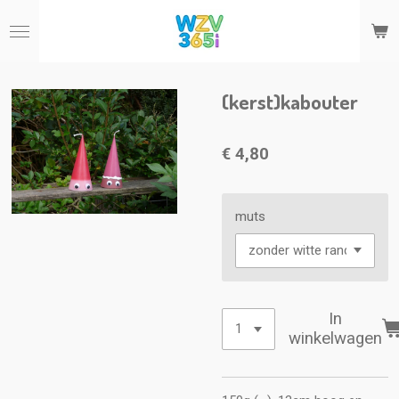
Ga
direct
naar
de
hoofdinhoud
(kerst)kabouter
€ 4,80
muts
In
winkelwagen