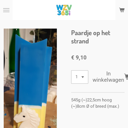
Ga
direct
naar
de
hoofdinhoud
Paardje op het
strand
€ 9,10
In
winkelwagen
545g (~)22,5cm hoog
(~)8cm Ø of breed (max.)